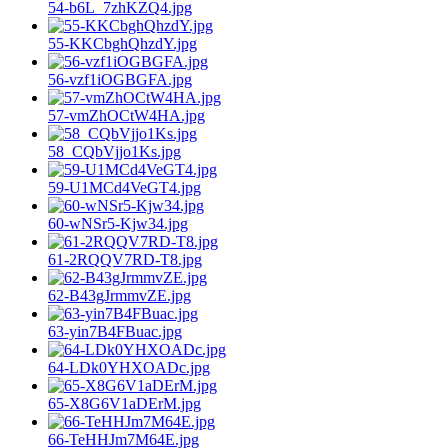
54-b6L_7zhKZQ4.jpg
55-KKCbghQhzdY.jpg
56-vzf1iOGBGFA.jpg
57-vmZhOCtW4HA.jpg
58_CQbVjjo1Ks.jpg
59-U1MCd4VeGT4.jpg
60-wNSr5-Kjw34.jpg
61-2RQQV7RD-T8.jpg
62-B43gJrmmvZE.jpg
63-yin7B4FBuac.jpg
64-LDk0YHXOADc.jpg
65-X8G6V1aDErM.jpg
66-TeHHJm7M64E.jpg