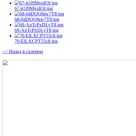
67-tr1l9MvuIOI.jpg
68-04DQQhtw7T8.jpg
69-ApTcPxDLyT8.jpg
70-ElLXCPT55c8.jpg
<< Назад в галерею