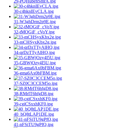
29-PQHubehSmrA.jpg
30-c4hknIEvCLA.jpg
31-W3ghDrm2p9E.jpg
32-tMOGiF_cVoY.jpg
33-mCHSyxKbx2g.jpg
34-qrDzTTyAlHQ.jpg
35-GBWjOzy4I5U.jpg
36-gma6Ax0bFBM.jpg
37-SZ0C3CCEM5o.jpg
38-RMrIT6hfgD8.jpg
39-cgiCSxxhKF0.jpg
40_bQ8tLAP1DE.jpg
41-nFSiTU9gPfQ.jpg