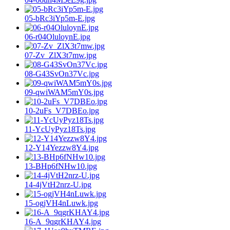
05-bRc3iYp5m-E.jpg
06-r04OluloynE.jpg
07-Zv_ZlX3t7mw.jpg
08-G43SvOn37Vc.jpg
09-qwiWAM5mY0s.jpg
10-2uFs_V7DBEo.jpg
11-YcUyPyz18Ts.jpg
12-Y14Yezzw8Y4.jpg
13-BHp6fNHw10.jpg
14-4jVtH2nrz-U.jpg
15-ogjVH4nLuwk.jpg
16-A_9qgrKHAY4.jpg