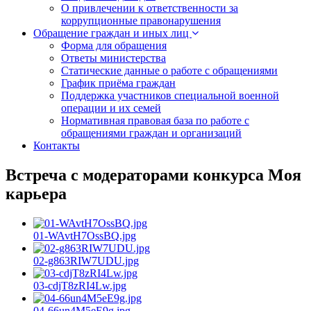
О привлечении к ответственности за
коррупционные правонарушения
Обращение граждан и иных лиц
Форма для обращения
Ответы министерства
Статические данные о работе с обращениями
График приёма граждан
Поддержка участников специальной военной
операции и их семей
Нормативная правовая база по работе с
обращениями граждан и организаций
Контакты
Встреча с модераторами конкурса Моя
карьера
01-WAvtH7OssBQ.jpg
02-g863RIW7UDU.jpg
03-cdjT8zRI4Lw.jpg
04-66un4M5eE9g.jpg