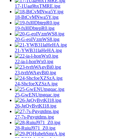
17-1Uaa9hxTMRE.jpg
18-BtCvMNwa5Y.jpg
19-fxI0DbtepR0.jpg
20-G-eoIVzmWS8.jpg
21-YWB31laHeHA.jpg
22-ia-l-honWx0.jpg
23-tvrhWAgvBi0.jpg
24-ShcfoeXZSzA.jpg
25-GwENUtngqac.jpg
26-JgQyBvtKI18.jpg
27-7s-Pgyqtdms.jpg
28-RuiuJ971_Z0.jpg