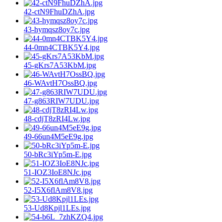
42-ctN9FhuDZhA.jpg
43-hymqsz8oy7c.jpg
44-0mn4CTBK5Y4.jpg
45-gKrs7A53KbM.jpg
46-WAvtH7OssBQ.jpg
47-g863RIW7UDU.jpg
48-cdjT8zRI4Lw.jpg
49-66un4M5eE9g.jpg
50-bRc3iYp5m-E.jpg
51-IOZ3IoE8NJc.jpg
52-I5X6flAm8V8.jpg
53-Ud8Kpjl1LEs.jpg