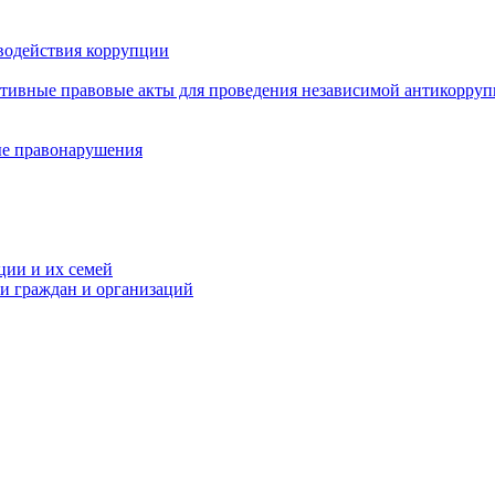
водействия коррупции
ативные правовые акты для проведения независимой антикорру
ые правонарушения
ции и их семей
ми граждан и организаций