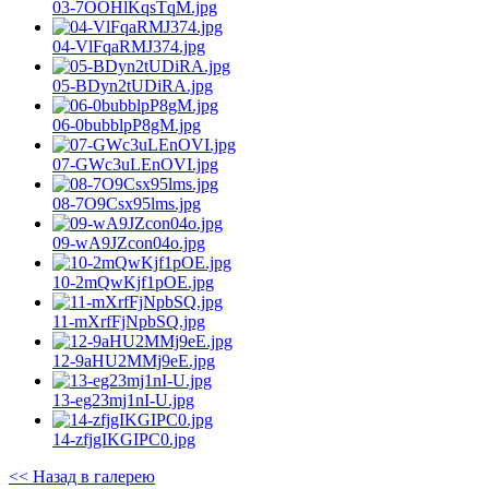
03-7OOHlKqsTqM.jpg
04-VlFqaRMJ374.jpg
05-BDyn2tUDiRA.jpg
06-0bubblpP8gM.jpg
07-GWc3uLEnOVI.jpg
08-7O9Csx95lms.jpg
09-wA9JZcon04o.jpg
10-2mQwKjf1pOE.jpg
11-mXrfFjNpbSQ.jpg
12-9aHU2MMj9eE.jpg
13-eg23mj1nI-U.jpg
14-zfjgIKGIPC0.jpg
<< Назад в галерею