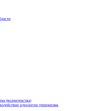
бласти
ва (волонтерства)
водействие идеологии терроризма