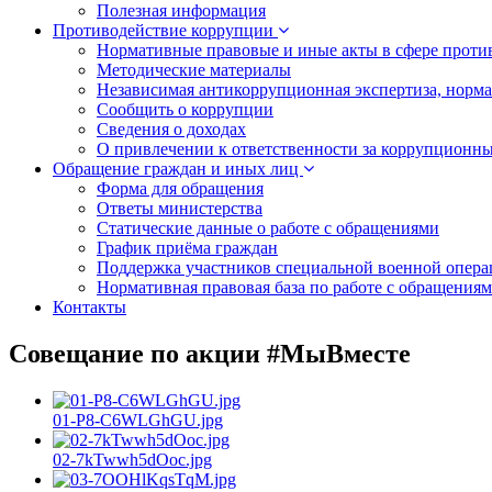
Полезная информация
Противодействие коррупции
Нормативные правовые и иные акты в сфере проти
Методические материалы
Независимая антикоррупционная экспертиза, норм
Сообщить о коррупции
Сведения о доходах
О привлечении к ответственности за коррупционн
Обращение граждан и иных лиц
Форма для обращения
Ответы министерства
Статические данные о работе с обращениями
График приёма граждан
Поддержка участников специальной военной опера
Нормативная правовая база по работе с обращения
Контакты
Совещание по акции #МыВместе
01-P8-C6WLGhGU.jpg
02-7kTwwh5dOoc.jpg