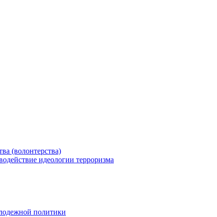
ва (волонтерства)
водействие идеологии терроризма
олодежной политики