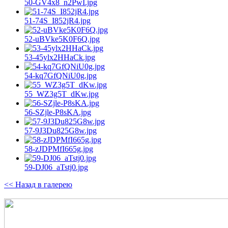
50-GV4x8_n2PwI.jpg
51-74S_I852jR4.jpg
52-uBVke5K0F6Q.jpg
53-45ylx2HHaCk.jpg
54-kq7GfQNiU0g.jpg
55_WZ3g5T_dKw.jpg
56-SZjle-P8sKA.jpg
57-9J3Du825G8w.jpg
58-zJDPMfI665g.jpg
59-DJ06_aTstj0.jpg
<< Назад в галерею