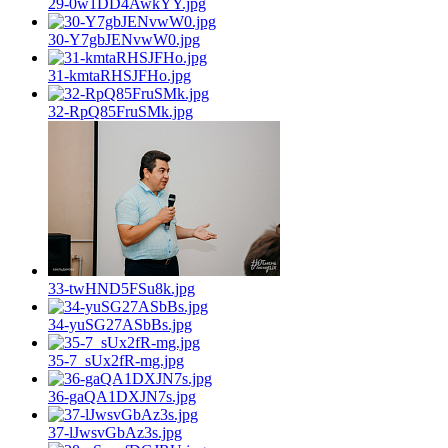
29-0w1DD4AwkYY.jpg
30-Y7gbJENvwW0.jpg
31-kmtaRHSJFHo.jpg
32-RpQ85FruSMk.jpg
33-twHND5FSu8k.jpg
34-yuSG27ASbBs.jpg
35-7_sUx2fR-mg.jpg
36-gaQA1DXJN7s.jpg
37-lJwsvGbAz3s.jpg