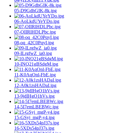
05-D9GdhGIK-8k.jpg
06-AoLkdUYeYDo.jpg
07-OIIRlHDLPbc.jpg
08-oq_42C0PqyI.jpg
09-ILrgfwZ_ia0.jpg
10-INQ21gBSdgM.jpg
11-K0AqOnl-FbE.jpg
12-A0k1zsHADaI.jpg
13-9jdIHgO1hVs.jpg
14-5I7emLBEBWc.jpg
15-GSyj_mgP-y4.jpg
16-5XDs54pJ37s.jpg