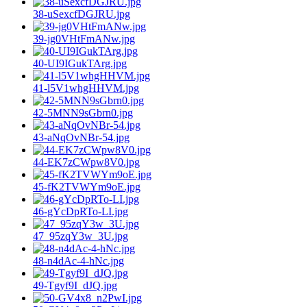
38-uSexcfDGJRU.jpg
39-jg0VHtFmANw.jpg
40-UI9IGukTArg.jpg
41-l5V1whgHHVM.jpg
42-5MNN9sGbrn0.jpg
43-aNqOvNBr-54.jpg
44-EK7zCWpw8V0.jpg
45-fK2TVWYm9oE.jpg
46-gYcDpRTo-LI.jpg
47_95zqY3w_3U.jpg
48-n4dAc-4-hNc.jpg
49-Tgyf9I_dJQ.jpg