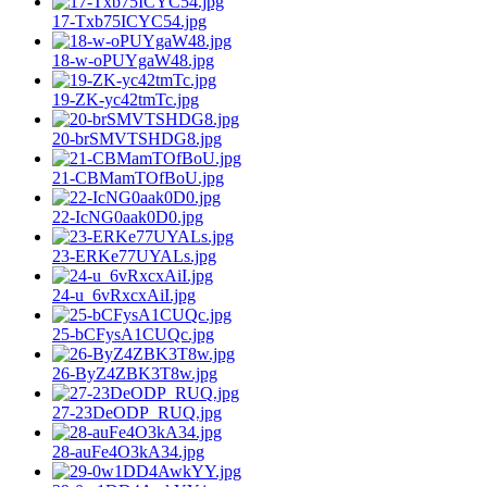
17-Txb75ICYC54.jpg
18-w-oPUYgaW48.jpg
19-ZK-yc42tmTc.jpg
20-brSMVTSHDG8.jpg
21-CBMamTOfBoU.jpg
22-IcNG0aak0D0.jpg
23-ERKe77UYALs.jpg
24-u_6vRxcxAiI.jpg
25-bCFysA1CUQc.jpg
26-ByZ4ZBK3T8w.jpg
27-23DeODP_RUQ.jpg
28-auFe4O3kA34.jpg