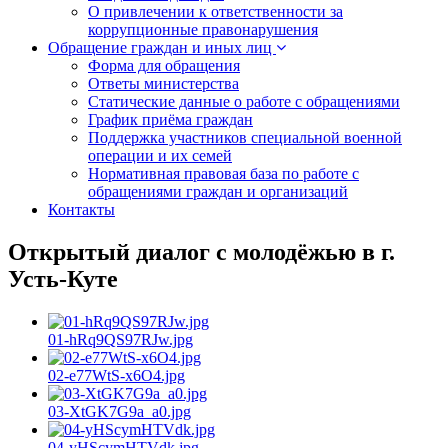
О привлечении к ответственности за
коррупционные правонарушения
Обращение граждан и иных лиц
Форма для обращения
Ответы министерства
Статические данные о работе с обращениями
График приёма граждан
Поддержка участников специальной военной
операции и их семей
Нормативная правовая база по работе с
обращениями граждан и организаций
Контакты
Открытый диалог с молодёжью в г.
Усть-Куте
01-hRq9QS97RJw.jpg
02-e77WtS-x6O4.jpg
03-XtGK7G9a_a0.jpg
04-yHScymHTVdk.jpg