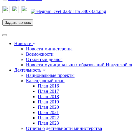
Задать вопрос
Toggle
navigation
Новости
Новости министерства
Возможности
Открытый диалог
Новости муниципальных образований Иркутской о
Деятельность
Национальные проекты
Календарный план
План 2016
План 2017
План 2018
План 2019
План 2020
План 2021
План 2022
План 2023
Отчеты о деятельности министерства