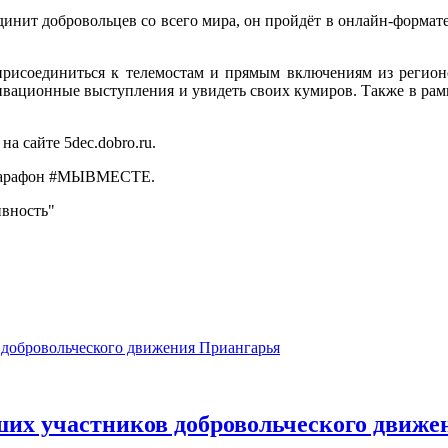
т добровольцев со всего мира, он пройдёт в онлайн-формате 4
 присоединиться к телемостам и прямым включениям из регионо
вационные выступления и увидеть своих кумиров. Также в рам
а сайте 5dec.dobro.ru.
н марафон #МЫВМЕСТЕ.
ивность"
ших участников добровольческого движ