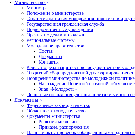
Министерство
Министр
Положение о министерстве
Стратегия развития молодежной политики в иркутск
Государственная гражданская служба
Подведомственные учреждения
Органы по делам молодежи
Региональные системы
Молодежное правительство
Состав
Документы
Контакты
Кейсы по реализации основ государственной моло
Открытый сбор предложений для формирования ст
Поощрения министерства по молодежной политике
Награждение Почетной грамотой, объявление
Знак «Молодость»
Основные положения учетной политики министерс
Документы
Федеральное законодательство
Областное законодательство
Документы министерства
Решения коллегии
Приказы, распоряжения
Планы и акты проверок соблюдения законодательс