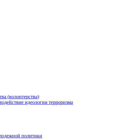
ва (волонтерства)
водействие идеологии терроризма
олодежной политики