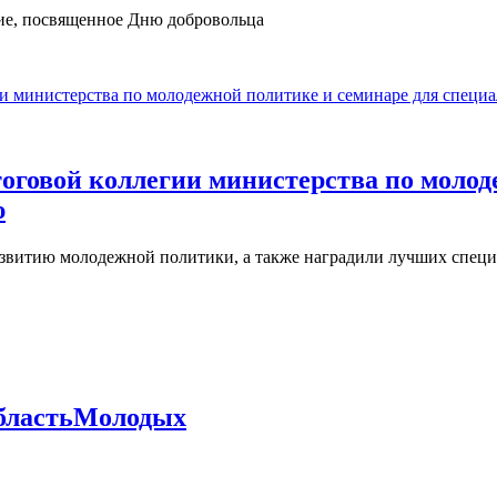
ие, посвященное Дню добровольца
тоговой коллегии министерства по моло
ю
азвитию молодежной политики, а также наградили лучших спец
бластьМолодых