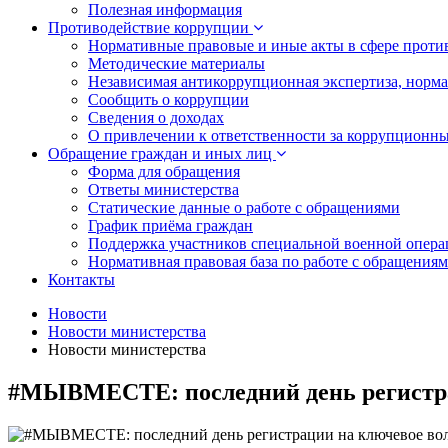
Полезная информация
Противодействие коррупции
Нормативные правовые и иные акты в сфере проти
Методические материалы
Независимая антикоррупционная экспертиза, норм
Сообщить о коррупции
Сведения о доходах
О привлечении к ответственности за коррупционн
Обращение граждан и иных лиц
Форма для обращения
Ответы министерства
Статические данные о работе с обращениями
График приёма граждан
Поддержка участников специальной военной опера
Нормативная правовая база по работе с обращения
Контакты
Новости
Новости министерства
Новости министерства
#МЫВМЕСТЕ: последний день регистрац