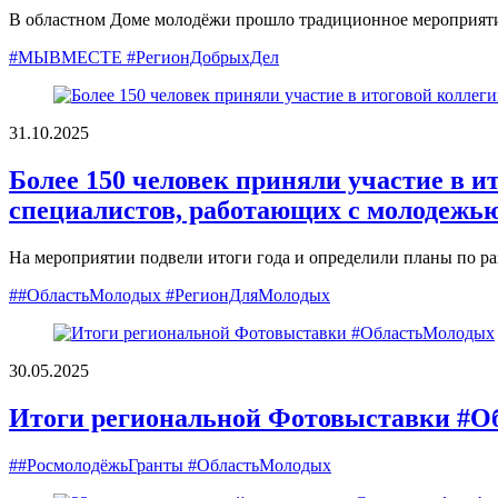
В областном Доме молодёжи прошло традиционное мероприят
#МЫВМЕСТЕ #РегионДобрыхДел
31.10.2025
Более 150 человек приняли участие в и
специалистов, работающих с молодежь
На мероприятии подвели итоги года и определили планы по р
##ОбластьМолодых #РегионДляМолодых
30.05.2025
Итоги региональной Фотовыставки #О
##РосмолодёжьГранты #ОбластьМолодых