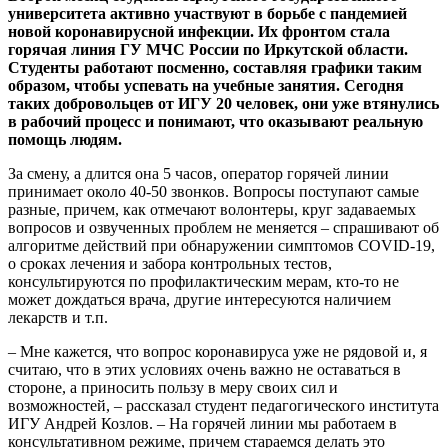
университета активно участвуют в борьбе с пандемией
новой коронавирусной инфекции. Их фронтом стала
горячая линия ГУ МЧС России по Иркутской области.
Студенты работают посменно, составляя графики таким
образом, чтобы успевать на учебные занятия. Сегодня
таких добровольцев от ИГУ 20 человек, они уже втянулись
в рабочий процесс и понимают, что оказывают реальную
помощь людям.
За смену, а длится она 5 часов, оператор горячей линии
принимает около 40-50 звонков. Вопросы поступают самые
разные, причем, как отмечают волонтеры, круг задаваемых
вопросов и озвученных проблем не меняется – спрашивают об
алгоритме действий при обнаружении симптомов COVID-19,
о сроках лечения и забора контрольных тестов,
консультируются по профилактическим мерам, кто-то не
может дождаться врача, другие интересуются наличием
лекарств и т.п.
– Мне кажется, что вопрос коронавируса уже не рядовой и, я
считаю, что в этих условиях очень важно не оставаться в
стороне, а приносить пользу в меру своих сил и
возможностей, – рассказал студент педагогического института
ИГУ Андрей Козлов. – На горячей линии мы работаем в
консультативном режиме, причем стараемся делать это