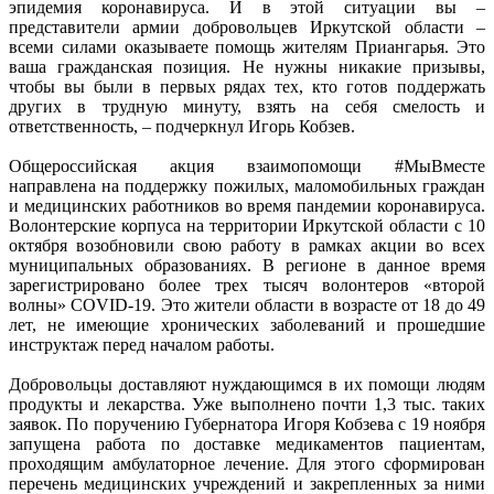
эпидемия коронавируса. И в этой ситуации вы –
представители армии добровольцев Иркутской области –
всеми силами оказываете помощь жителям Приангарья. Это
ваша гражданская позиция. Не нужны никакие призывы,
чтобы вы были в первых рядах тех, кто готов поддержать
других в трудную минуту, взять на себя смелость и
ответственность, – подчеркнул Игорь Кобзев.
Общероссийская акция взаимопомощи #МыВместе
направлена на поддержку пожилых, маломобильных граждан
и медицинских работников во время пандемии коронавируса.
Волонтерские корпуса на территории Иркутской области с 10
октября возобновили свою работу в рамках акции во всех
муниципальных образованиях. В регионе в данное время
зарегистрировано более трех тысяч волонтеров «второй
волны» COVID-19. Это жители области в возрасте от 18 до 49
лет, не имеющие хронических заболеваний и прошедшие
инструктаж перед началом работы.
Добровольцы доставляют нуждающимся в их помощи людям
продукты и лекарства. Уже выполнено почти 1,3 тыс. таких
заявок. По поручению Губернатора Игоря Кобзева с 19 ноября
запущена работа по доставке медикаментов пациентам,
проходящим амбулаторное лечение. Для этого сформирован
перечень медицинских учреждений и закрепленных за ними