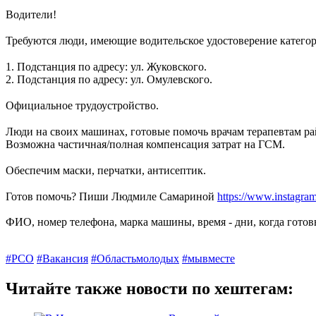
Водители!
⠀
Требуются люди, имеющие водительское удостоверение катего
⠀
1. Подстанция по адресу: ул. Жуковского.
2. Подстанция по адресу: ул. Омулевского.
⠀
Официальное трудоустройство.
⠀
Люди на своих машинах, готовые помочь врачам терапевтам ра
Возможна частичная/полная компенсация затрат на ГСМ.
⠀
Обеспечим маски, перчатки, антисептик.
⠀
Готов помочь? Пиши Людмиле Самариной
https://www.instagra
ФИО, номер телефона, марка машины, время - дни, когда готовы
#РСО
#Вакансия
#Областьмолодых
#мывместе
Читайте также новости по хештегам: