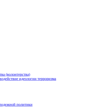
ва (волонтерства)
водействие идеологии терроризма
олодежной политики