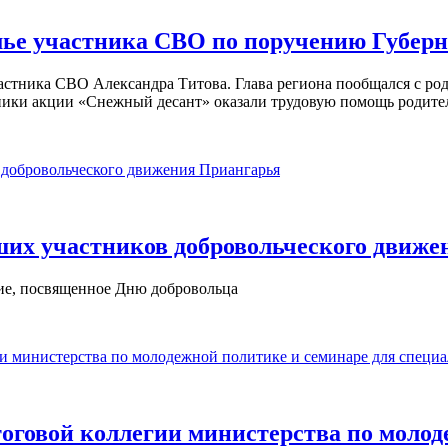
мье участника СВО по поручению Губерн
частника СВО Александра Титова. Глава региона пообщался с 
ники акции «Снежный десант» оказали трудовую помощь родител
ших участников добровольческого движ
ие, посвященное Дню добровольца
тоговой коллегии министерства по моло