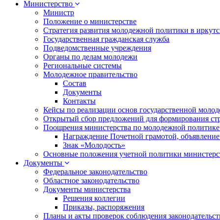
Министерство
Министр
Положение о министерстве
Стратегия развития молодежной политики в иркутск
Государственная гражданская служба
Подведомственные учреждения
Органы по делам молодежи
Региональные системы
Молодежное правительство
Состав
Документы
Контакты
Кейсы по реализации основ государственной моло
Открытый сбор предложений для формирования ст
Поощрения министерства по молодежной политике
Награждение Почетной грамотой, объявление
Знак «Молодость»
Основные положения учетной политики министерс
Документы
Федеральное законодательство
Областное законодательство
Документы министерства
Решения коллегии
Приказы, распоряжения
Планы и акты проверок соблюдения законодательс