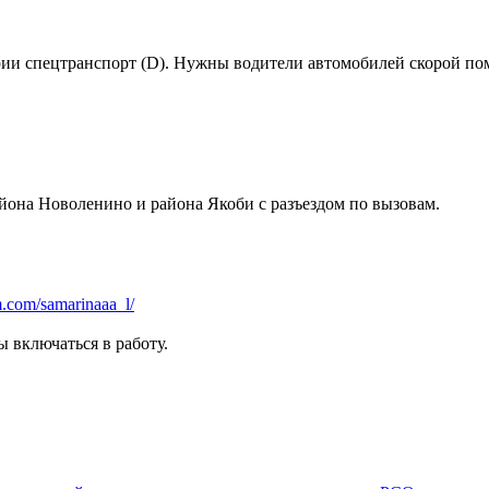
рии спецтранспорт (D). Нужны водители автомобилей скорой по
йона Новоленино и района Якоби с разъездом по вызовам.
m.com/samarinaaa_l/
 включаться в работу.