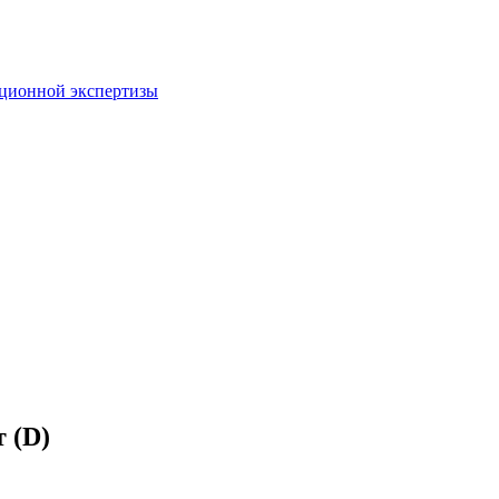
пционной экспертизы
 (D)