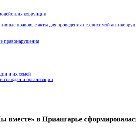
водействия коррупции
ативные правовые акты для проведения независимой антикорру
ые правонарушения
ции и их семей
ми граждан и организаций
ы вместе» в Приангарье сформировалас