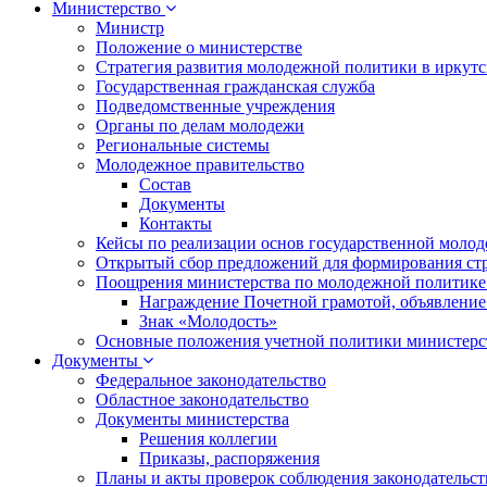
Министерство
Министр
Положение о министерстве
Стратегия развития молодежной политики в иркутск
Государственная гражданская служба
Подведомственные учреждения
Органы по делам молодежи
Региональные системы
Молодежное правительство
Состав
Документы
Контакты
Кейсы по реализации основ государственной моло
Открытый сбор предложений для формирования ст
Поощрения министерства по молодежной политике
Награждение Почетной грамотой, объявление
Знак «Молодость»
Основные положения учетной политики министерс
Документы
Федеральное законодательство
Областное законодательство
Документы министерства
Решения коллегии
Приказы, распоряжения
Планы и акты проверок соблюдения законодательс