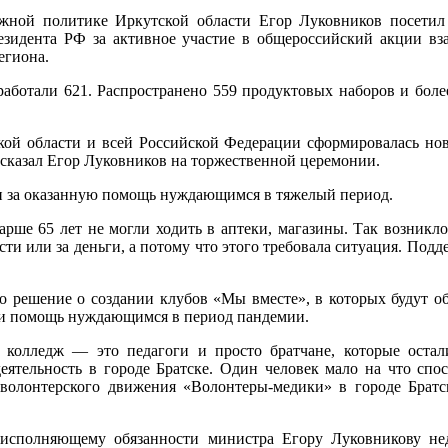
жной политике Иркутской области Егор Луковников посетил 
зидента РФ за активное участие в общероссийский акции вз
егиона.
тработали 621. Распространено 559 продуктовых наборов и боле
кой области и всей Российской Федерации сформировалась новая
 - сказал Егор Луковников на торжественной церемонии.
н за оказанную помощь нуждающимся в тяжелый период.
арше 65 лет не могли ходить в аптеки, магазины. Так возникл
ти или за деньги, а потому что этого требовала ситуация. Подде
о решение о создании клубов «Мы вместе», в которых будут о
али помощь нуждающимся в период пандемии.
колледж — это педагоги и просто братчане, которые оста
еятельность в городе Братске. Один человек мало на что спо
ор волонтерского движения «Волонтеры-медики» в городе Брат
 исполняющему обязанности министра Егору Луковникову нед