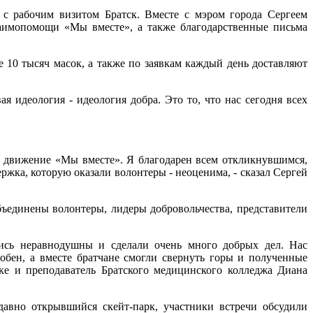
с рабочим визитом Братск. Вместе с мэром города Сергеем
аимопомощи «Мы вместе», а также благодарственные письма
е 10 тысяч масок, а также по заявкам каждый день доставляют
 идеология - идеология добра. Это то, что нас сегодня всех
о движение «Мы вместе». Я благодарен всем откликнувшимся,
ржка, которую оказали волонтеры - неоценима, - сказал Сергей
бъединены волонтеры, лидеры добровольчества, представители
лись неравнодушны и сделали очень много добрых дел. Нас
собен, а вместе братчане смогли свернуть горы и полученные
ске и преподаватель Братского медицинского колледжа Диана
авно открывшийся скейт-парк, участники встречи обсудили