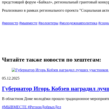
предстоящий форум «Байкал», региональный грантовый конкур
Реализовано в рамках регионального проекта "Социальная акт
#министр
#мывместе
#волонтеры
#молодежнаяполитика
#соци
Читайте также новости по хештегам:
05.12.2025
Губернатор Игорь Кобзев наградил луч
В областном Доме молодёжи прошло традиционное мероприят
#МЫВМЕСТЕ #РегионДобрыхДел