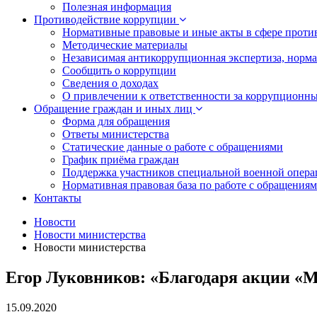
Полезная информация
Противодействие коррупции
Нормативные правовые и иные акты в сфере проти
Методические материалы
Независимая антикоррупционная экспертиза, норм
Сообщить о коррупции
Сведения о доходах
О привлечении к ответственности за коррупционн
Обращение граждан и иных лиц
Форма для обращения
Ответы министерства
Статические данные о работе с обращениями
График приёма граждан
Поддержка участников специальной военной опера
Нормативная правовая база по работе с обращения
Контакты
Новости
Новости министерства
Новости министерства
Егор Луковников: «Благодаря акции «М
15.09.2020