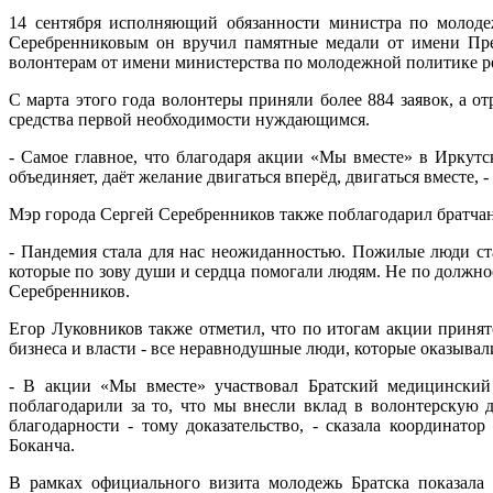
14 сентября исполняющий обязанности министра по молоде
Серебренниковым он вручил памятные медали от имени Пре
волонтерам от имени министерства по молодежной политике р
С марта этого года волонтеры приняли более 884 заявок, а о
средства первой необходимости нуждающимся.
- Самое главное, что благодаря акции «Мы вместе» в Иркутс
объединяет, даёт желание двигаться вперёд, двигаться вместе,
Мэр города Сергей Серебренников также поблагодарил братча
- Пандемия стала для нас неожиданностью. Пожилые люди ст
которые по зову души и сердца помогали людям. Не по должнос
Серебренников.
Егор Луковников также отметил, что по итогам акции принят
бизнеса и власти - все неравнодушные люди, которые оказыв
- В акции «Мы вместе» участвовал Братский медицинский 
поблагодарили за то, что мы внесли вклад в волонтерскую д
благодарности - тому доказательство, - сказала координат
Боканча.
В рамках официального визита молодежь Братска показала