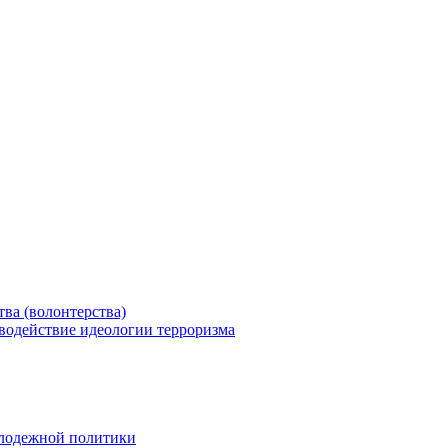
ва (волонтерства)
водействие идеологии терроризма
олодежной политики