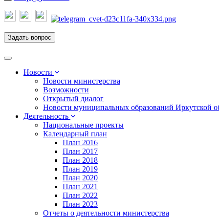
Задать вопрос
Toggle
navigation
Новости
Новости министерства
Возможности
Открытый диалог
Новости муниципальных образований Иркутской о
Деятельность
Национальные проекты
Календарный план
План 2016
План 2017
План 2018
План 2019
План 2020
План 2021
План 2022
План 2023
Отчеты о деятельности министерства